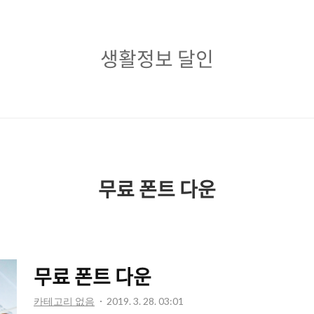
생
생활정보 달인
활
정
보
달
인
무료 폰트 다운
무료 폰트 다운
카테고리 없음
2019. 3. 28. 03:01